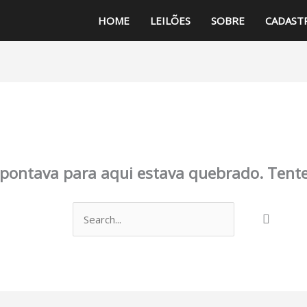
HOME
LEILÕES
SOBRE
CADAST
Esta página não existe.
apontava para aqui estava quebrado. Tent
Pesquisar
por: