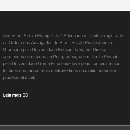
Anderson Pereira Evangelista é Advogado militante e registrado
na Ordem dos Advogados do Brasil Seção Rio de Janeiro.
Graduado pela Universidade Estácio de Sá em Direito,
aprofundou os estudos na Pós-graduação em Direito Privado
pela Universidade Gama Filho onde teve seus conhecimentos
focados nos ramos mais controvertidos do direito material e
processual cível.
Leia mais