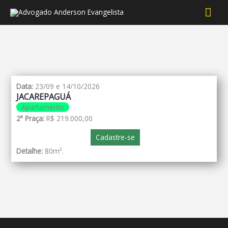
Men
prin
Data:
23/09 e 14/10/2026
JACAREPAGUÁ
Apartamento
2ª Praça:
R$ 219.000,00
Cadastre-se
Detalhe:
80m².