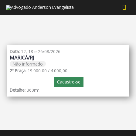
Men
prin
Data:
12, 18 e 26/08/2026
MARICÁ/RJ
Não informado
2ª Praça:
19.000,00 / 4.000,00
Cadastre-se
Detalhe:
360m².