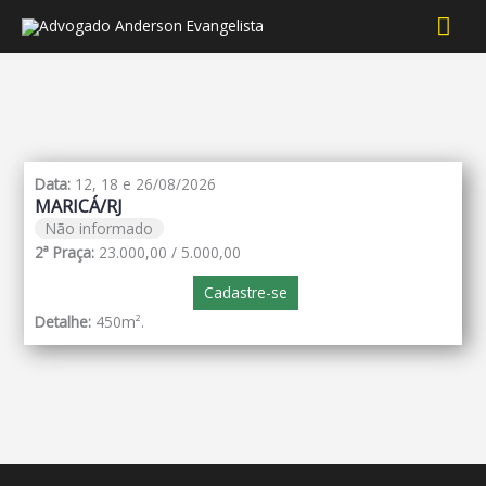
Men
prin
Data:
12, 18 e 26/08/2026
MARICÁ/RJ
Não informado
2ª Praça:
23.000,00 / 5.000,00
Cadastre-se
Detalhe:
450m².