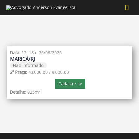
Men
prin
Data:
12, 18 e 26/08/2026
MARICÁ/RJ
Não informado
2ª Praça:
43.000,00 / 9.000,00
Cadastre-se
Detalhe:
925m².