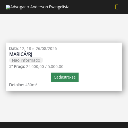
Men
prin
Data:
12, 18 e 26/08/2026
MARICÁ/RJ
Não informado
2ª Praça:
24.000,00 / 5.000,00
Cadastre-se
Detalhe:
480m².