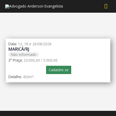
Men
prin
Data:
12, 18 e 26/08/2026
MARICÁ/RJ
Não informado
2ª Praça:
23.000,00 / 5.000,00
Cadastre-se
Detalhe:
450m².