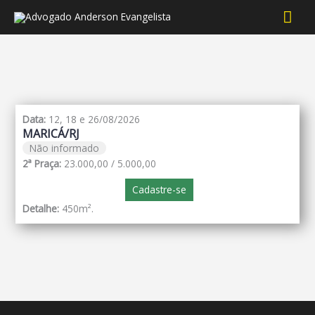
Men
prin
Data:
12, 18 e 26/08/2026
MARICÁ/RJ
Não informado
2ª Praça:
23.000,00 / 5.000,00
Cadastre-se
Detalhe:
450m².