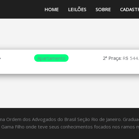
HOME
LEILÕES
SOBRE
CADAST
A
Apartamento
2ª Praça:
R$ 544
 na Ordem dos Advogados do Brasil Seção Rio de Janeiro. Gradua
Gama Filho onde teve seus conhecimentos focados nos ramos mais