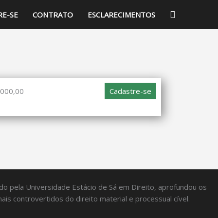
PESQUISA
RE-SE
CONTRATO
ESCLARECIMENTOS
.000,00
Cadastre-se
do pela Universidade Estácio de Sá em Direito, aprofundou os
 controvertidos do direito material e processual cível.